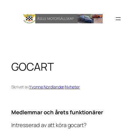
Hoppa
till
innehåll
GOCART
Skrivet av
Yvonne Nordlander
i
Nyheter
Medlemmar och årets funktionärer
Intresserad av att köra gocart?