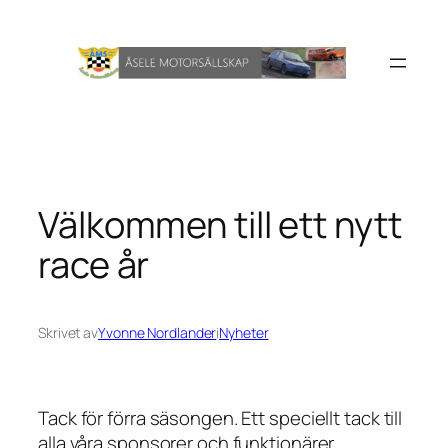
Hoppa
till
innehåll
Välkommen till ett nytt
race år
Skrivet av
Yvonne Nordlander
i
Nyheter
Tack för förra säsongen. Ett speciellt tack till
alla våra sponsorer och funktionärer.