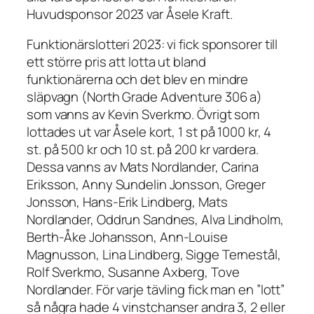
Huvudsponsor 2023 var Åsele Kraft.
Funktionärslotteri 2023: vi fick sponsorer till
ett större pris att lotta ut bland
funktionärerna och det blev en mindre
släpvagn (North Grade Adventure 306 a)
som vanns av Kevin Sverkmo. Övrigt som
lottades ut var Åsele kort, 1 st på 1000 kr, 4
st. på 500 kr och 10 st. på 200 kr vardera.
Dessa vanns av Mats Nordlander, Carina
Eriksson, Anny Sundelin Jonsson, Greger
Jonsson, Hans-Erik Lindberg, Mats
Nordlander, Oddrun Sandnes, Alva Lindholm,
Berth-Åke Johansson, Ann-Louise
Magnusson, Lina Lindberg, Sigge Ternestål,
Rolf Sverkmo, Susanne Axberg, Tove
Nordlander. För varje tävling fick man en ”lott”
så några hade 4 vinstchanser andra 3, 2 eller