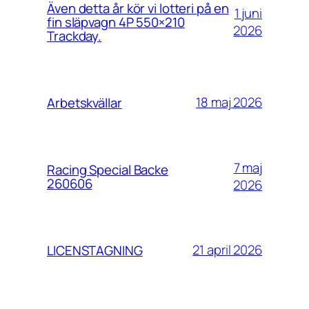
Även detta år kör vi lotteri på en
1 juni
fin släpvagn 4P 550×210
2026
Trackday.
18 maj 2026
Arbetskvällar
7 maj
Racing Special Backe
260606
2026
21 april 2026
LICENSTAGNING