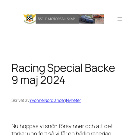
Hoppa
till
innehåll
Racing Special Backe
9 maj 2024
Skrivet av
Yvonne Nordlander
i
Nyheter
Nu hoppas vi snön försvinner och att det
torkar upp fort så vi får en härlig racedag.