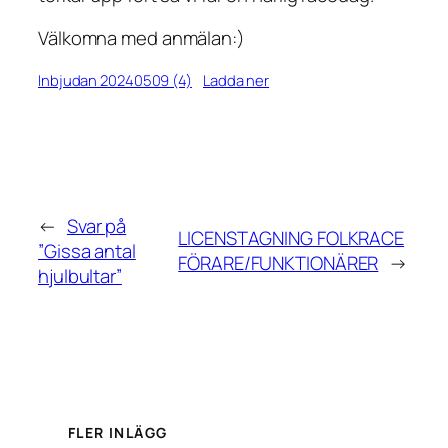
Välkomna med anmälan:)
Inbjudan 20240509 (4)
Ladda ner
←
Svar på
LICENSTAGNING FOLKRACE
”Gissa antal
FÖRARE/FUNKTIONÄRER
→
hjulbultar”
FLER INLÄGG