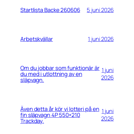
5 juni 2026
Startlista Backe 260606
1 juni 2026
Arbetskvällar
Om du jobbar som funktionär är
1 juni
du med i utlottning av en
2026
släpvagn.
Även detta år kör vi lotteri på en
1 juni
fin släpvagn 4P 550×210
2026
Trackday.