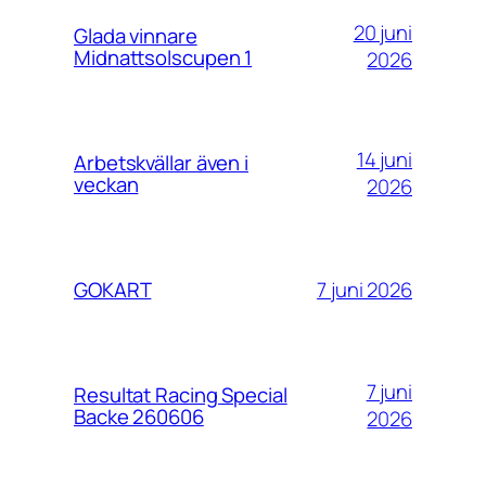
20 juni
Glada vinnare
Midnattsolscupen 1
2026
14 juni
Arbetskvällar även i
veckan
2026
7 juni 2026
GOKART
7 juni
Resultat Racing Special
Backe 260606
2026