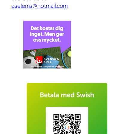
aselems@hotmail.com